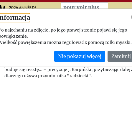
Przeskocz do treści zasad
pour voir plus
Informacja
Technika pisania książek
Po najechaniu na zdjęcie, po jego prawej stronie pojawi się jego
powiększenie.
historycznych
Wielkość powiększenia można regulować z pomocą rolki myszki.
1982-02-20, Jakub Karpiński - Jerzy Giedroyc
Nie pokazuj więcej
Zamknij
...Kierowanie reflektora na wydarzenia przełomowe, a wokół 
buduje się resztę... – precyzuje J. Karpiński, przytaczając dale
dlaczego używa przymiotnika "radziecki".