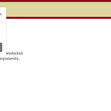
niczej
×
tych wydarzeń
j argumenty,