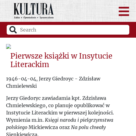
Pierwsze książki w Insytucie
Literackim
1946-04-04, Jerzy Giedroyc - Zdzisław
Chmielewski
Jerzy Giedoryc zawiadamia kpt. Zdzisława
Chmielewskiego, co planuje opublikować w
Instytucie Literackim w pierwszej kolejności.
Wymienia m.in.
Księgi narodu i pielgrzymstwa
polskiego
Mickiewicza oraz
Na polu chwały
Sienkiewicza.