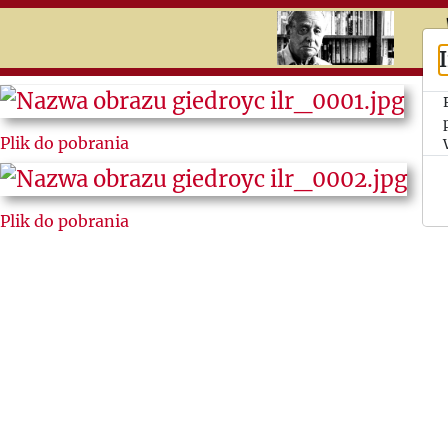
RU
UK
Search
Plik do pobrania
Jerzy
Giedroyc
Plik do pobrania
Des
Hommes
Les
Lettres