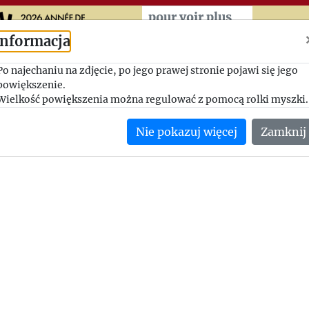
Przeskocz do treści zasad
pour voir plus
Informacja
Pilny telegram
Po najechaniu na zdjęcie, po jego prawej stronie pojawi się jego
powiększenie.
1946-05, Jerzy Giedroyc - Zofia Hertz
Wielkość powiększenia można regulować z pomocą rolki myszki.
Telegram od Jerzego Giedroycia do pracowników Instytutu.
Nie pokazuj więcej
Zamknij