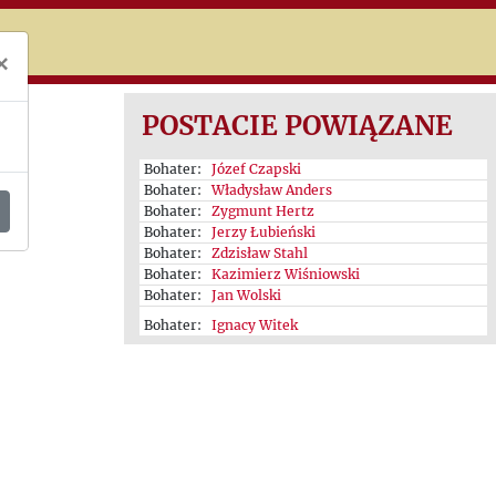
niczej
×
POSTACIE POWIĄZANE
Bohater:
Józef Czapski
Bohater:
Władysław Anders
Bohater:
Zygmunt Hertz
Bohater:
Jerzy Łubieński
Bohater:
Zdzisław Stahl
Bohater:
Kazimierz Wiśniowski
Bohater:
Jan Wolski
Bohater:
Ignacy Witek