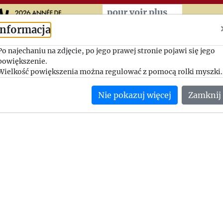
Przeskocz do treści zasad
pour voir plus
Informacja
Kierowanie Instytutem
Po najechaniu na zdjęcie, po jego prawej stronie pojawi się jego
powiększenie.
1946-07-04, Jerzy Giedroyc - Stanisław Gierat
Wielkość powiększenia można regulować z pomocą rolki myszki.
Jerzy Giedroyc pisze Stanisławowi Gieratowi o wielu sprawach
Nie pokazuj więcej
Zamknij
personalnych, zapowiada również przyjazd torpedą.