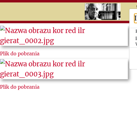
RU
UK
Search
Jerzy
Plik do pobrania
Giedroyc
Des
Hommes
Plik do pobrania
Les
Lettres