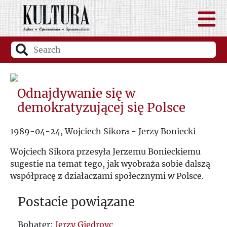
Odnajdywanie się w
demokratyzującej się Polsce
1989-04-24, Wojciech Sikora - Jerzy Boniecki
Wojciech Sikora przesyła Jerzemu Bonieckiemu
sugestie na temat tego, jak wyobraża sobie dalszą
współpracę z działaczami społecznymi w Polsce.
Postacie powiązane
Bohater:
Jerzy Giedroyc