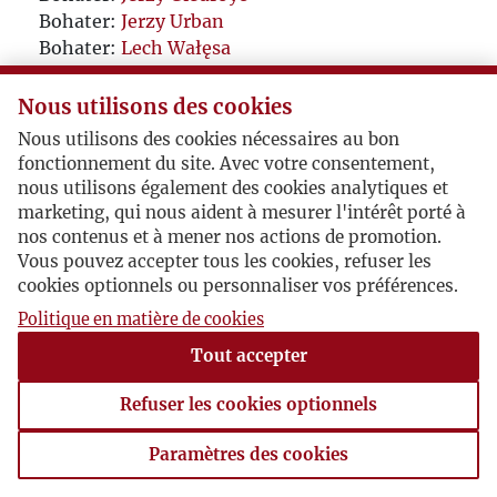
Bohater:
Jerzy Urban
Bohater:
Lech Wałęsa
Bohater:
Mirosław Chojecki
Bohater:
Thomas Venclova
Nous utilisons des cookies
Bohater:
Anna Giorgi Alberti
Nous utilisons des cookies nécessaires au bon
Bohater:
Anna Bernhardt
fonctionnement du site. Avec votre consentement,
nous utilisons également des cookies analytiques et
marketing, qui nous aident à mesurer l'intérêt porté à
nos contenus et à mener nos actions de promotion.
Vous pouvez accepter tous les cookies, refuser les
cookies optionnels ou personnaliser vos préférences.
Politique en matière de cookies
Tout accepter
Refuser les cookies optionnels
Paramètres des cookies
Paramètres des cookies