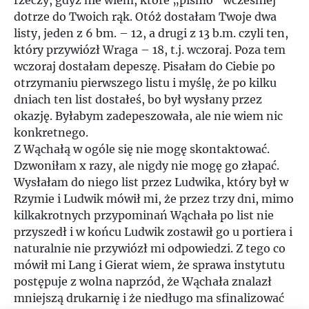
rzeczy, gdyż nie wiem, które „pismo” wcześniej
dotrze do Twoich rąk. Otóż dostałam Twoje dwa
listy, jeden z 6 bm. – 12, a drugi z 13 b.m. czyli ten,
który przywiózł Wraga – 18, t.j. wczoraj. Poza tem
wczoraj dostałam depeszę. Pisałam do Ciebie po
otrzymaniu pierwszego listu i myślę, że po kilku
dniach ten list dostałeś, bo był wysłany przez
okazję. Byłabym zadepeszowała, ale nie wiem nic
konkretnego.
Z Wąchałą w ogóle się nie mogę skontaktować.
Dzwoniłam x razy, ale nigdy nie mogę go złapać.
Wysłałam do niego list przez Ludwika, który był w
Rzymie i Ludwik mówił mi, że przez trzy dni, mimo
kilkakrotnych przypominań Wąchała po list nie
przyszedł i w końcu Ludwik zostawił go u portiera i
naturalnie nie przywiózł mi odpowiedzi. Z tego co
mówił mi Lang i Gierat wiem, że sprawa instytutu
postępuje z wolna naprzód, że Wąchała znalazł
mniejszą drukarnię i że niedługo ma sfinalizować