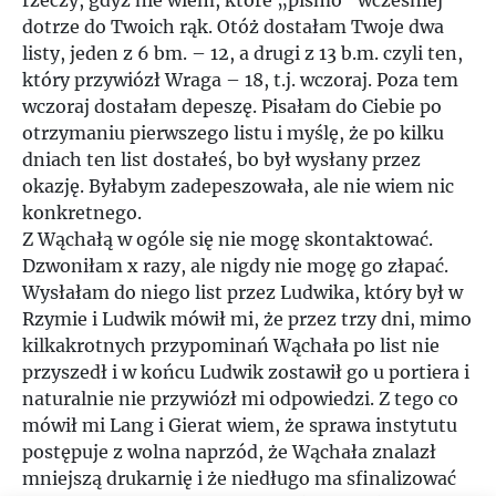
rzeczy, gdyż nie wiem, które „pismo” wcześniej
dotrze do Twoich rąk. Otóż dostałam Twoje dwa
listy, jeden z 6 bm. – 12, a drugi z 13 b.m. czyli ten,
który przywiózł Wraga – 18, t.j. wczoraj. Poza tem
wczoraj dostałam depeszę. Pisałam do Ciebie po
otrzymaniu pierwszego listu i myślę, że po kilku
dniach ten list dostałeś, bo był wysłany przez
okazję. Byłabym zadepeszowała, ale nie wiem nic
konkretnego.
Z Wąchałą w ogóle się nie mogę skontaktować.
Dzwoniłam x razy, ale nigdy nie mogę go złapać.
Wysłałam do niego list przez Ludwika, który był w
Rzymie i Ludwik mówił mi, że przez trzy dni, mimo
kilkakrotnych przypominań Wąchała po list nie
przyszedł i w końcu Ludwik zostawił go u portiera i
naturalnie nie przywiózł mi odpowiedzi. Z tego co
mówił mi Lang i Gierat wiem, że sprawa instytutu
postępuje z wolna naprzód, że Wąchała znalazł
mniejszą drukarnię i że niedługo ma sfinalizować