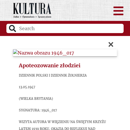
×
Apoteozowanie złodziei
Dziennik Polski i Dziennik Żołnierza
13.05.1947
(Wielka Brytania)
sygnatura: 1946_017
Wizyta autora w więzieniu na Świętym Krzyżu
latem 1939 roku, okazją do refleksji nad