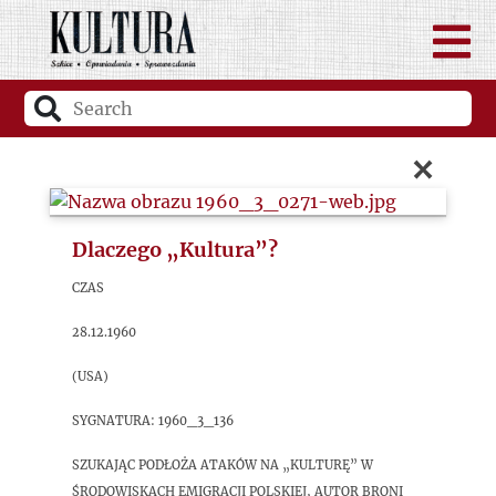
×
Dlaczego „Kultura”?
Czas
28.12.1960
(USA)
sygnatura: 1960_3_136
Szukając podłoża ataków na „Kulturę” w
środowiskach emigracji polskiej, autor broni