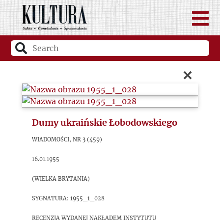
×
Dumy ukraińskie Łobodowskiego
Wiadomości, nr 3 (459)
16.01.1955
(Wielka Brytania)
sygnatura: 1955_1_028
Recenzja wydanej nakładem Instytutu