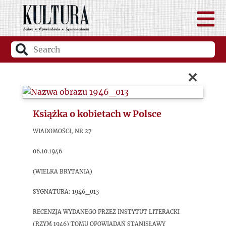
×
Książka o kobietach w Polsce
Wiadomości, nr 27
06.10.1946
(Wielka Brytania)
sygnatura: 1946_013
Recenzja wydanego przez Instytut Literacki
(Rzym 1946) tomu opowiadań Stanisławy