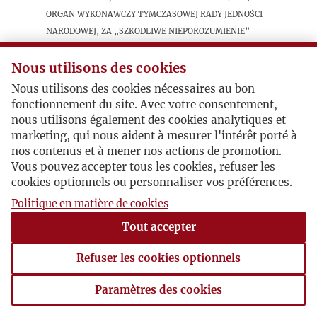
organ wykonawczy Tymczasowej Rady Jedności
Narodowej, za „szkodliwe nieporozumienie”
uznaje zaproszenie przez redakcję „Kultury” do
Maisons-Laffitte sygnatariuszy krajowego,
Nous utilisons des cookies
skierowanego do emigracji, „apelu o powrót”,
Nous utilisons des cookies nécessaires au bon
fonctionnement du site. Avec votre consentement,
nous utilisons également des cookies analytiques et
Postacie powiązane
marketing, qui nous aident à mesurer l'intérêt porté à
nos contenus et à mener nos actions de promotion.
Autor publikacji:
EZN
Vous pouvez accepter tous les cookies, refuser les
cookies optionnels ou personnaliser vos préférences.
Politique en matière de cookies
Tout accepter
Refuser les cookies optionnels
Paramètres des cookies
Paramètres des cookies