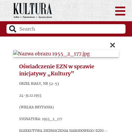
×
Oświadczenie EZN w sprawie
inicjatywy „Kultury”
Orzeł Biały, nr 52-53
24-31.12.1955
(Wielka Brytania)
sygnatura: 1955_2_177
Egzekutywa Zjednoczenia Narodowego (EZN) −