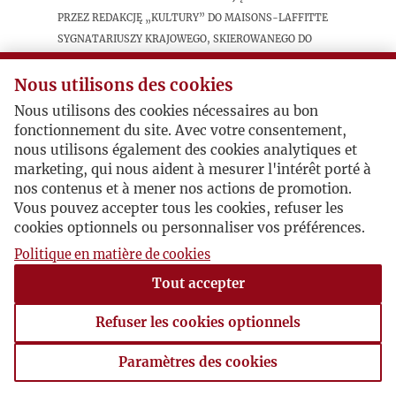
przez redakcję „Kultury” do Maisons-Laffitte
sygnatariuszy krajowego, skierowanego do
emigracji „apelu o powrót”, wyraża
zadowolenie, że inicjatorzy ”wielkiej rozmowy”
Nous utilisons des cookies
z sygnatariuszami apelu „dostali po łapach”.
Nous utilisons des cookies nécessaires au bon
fonctionnement du site. Avec votre consentement,
nous utilisons également des cookies analytiques et
Postacie powiązane
marketing, qui nous aident à mesurer l'intérêt porté à
nos contenus et à mener nos actions de promotion.
Autor publikacji:
Stanisław
Vous pouvez accepter tous les cookies, refuser les
Paczyński
cookies optionnels ou personnaliser vos préférences.
Politique en matière de cookies
Tout accepter
Refuser les cookies optionnels
Paramètres des cookies
Paramètres des cookies