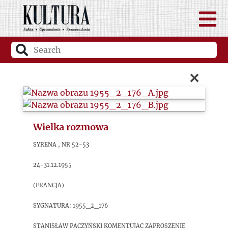
×
Wielka rozmowa
Syrena , nr 52-53
24-31.12.1955
(Francja)
sygnatura: 1955_2_176
Stanisław Paczyński komentując zaproszenie