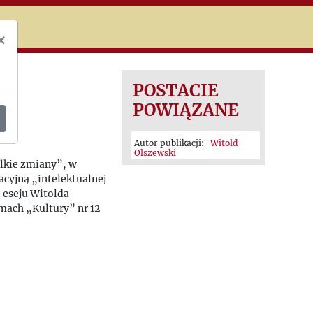
niczej
×
POSTACIE
POWIĄZANE
Autor publikacji:
Witold
Olszewski
lkie zmiany”, w
cyjną „intelektualnej
” eseju Witolda
mach „Kultury” nr 12