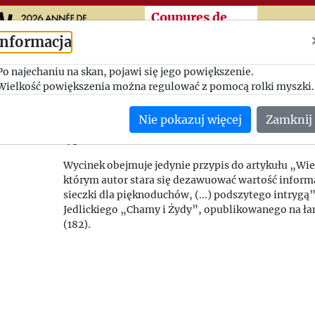
Przeskocz do treści zasad
Coupures de
presse
Informacja
Po najechaniu na skan, pojawi się jego powiększenie.
Wielkie zmiany
Wielkość powiększenia można regulować z pomocą rolki myszki.
Horyzonty, nr 81
Nie pokazuj więcej
Zamknij
(Francja)
sygnatura: 1963_027
Wycinek obejmuje jedynie przypis do artykułu „Wie
którym autor stara się dezawuować wartość informa
sieczki dla pięknoduchów, (...) podszytego intrygą
Jedlickiego „Chamy i Żydy”, opublikowanego na ła
(182).