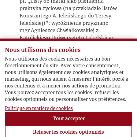
pt. „Listy do matki jako piśmienna
praktyka życiowa (na przykładzie listów
Konstantego A. Jeleńskiego do Teresy
Jeleńskiej)”; wyróżnienie przyznano
mgr Agnieszce Chwiałkowskiej z
Katolickiego Uniwersytetu Lubelskiego
za pracę z historii sztuki „Sophie
Nous utilisons des cookies
Postolska – próba monografii”. W
Nous utilisons des cookies nécessaires au bon
kategorii prac doktorskich nagrodę
fonctionnement du site. Avec votre consentement,
przyznano dr Ewie Dryglas-
nous utilisons également des cookies analytiques et
Komorowskiej z Uniwersytetu Mikołaja
marketing, qui nous aident à mesurer l'intérêt porté à
Kopernika w Toruniu za rozprawę pt.
nos contenus et à mener nos actions de promotion.
„Miłosz a malarstwo. Wybrane
Vous pouvez accepter tous les cookies, refuser les
zagadnienia”.
cookies optionnels ou personnaliser vos préférences.
Nagrody i wyróżnienia ufundowała
Politique en matière de cookies
Kancelaria Senatu RP, konkurs obywa
Tout accepter
sie ppod patronem Marszałka Senatu.
Profil Archiwum Emigracji na FB
Refuser les cookies optionnels