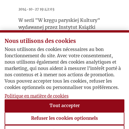
2014-10-27 19:42:03
W serii "W kręgu paryskiej Kultury"
wydawanej przez Instytut Książki
ukazał kolejny tom. Po "Listach z
Nous utilisons des cookies
Wyspy" Juliusza Mieroszewskiego,
"Wracam z Polski" Aleksandra Janty
Nous utilisons des cookies nécessaires au bon
Połczyńskiego, wychodzi właśnie
fonctionnement du site. Avec votre consentement,
"Agonia komunizmu" Zbigniewa
nous utilisons également des cookies analytiques et
Brzezińskiego. Czekamy na
marketing, qui nous aident à mesurer l'intérêt porté à
nos contenus et à mener nos actions de promotion.
zapowiadane eseje i dzienniki podróży
Vous pouvez accepter tous les cookies, refuser les
"Po powodzi" Jerzego Stempowskiego i
cookies optionnels ou personnaliser vos préférences.
na książkę o. Tomasza Dostatniego
"Kościół na łamach paryskiej Kultury, w
Politique en matière de cookies
latach 1946-2000 ". która wyjdzie w
Tout accepter
połowie przyszłego roku.
Refuser les cookies optionnels
Książki mają być dostępne m.in. w
Merlinie.