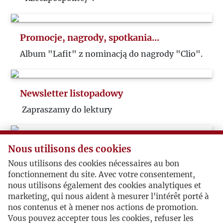
Promocje, nagrody, spotkania...
Album "Lafit" z nominacją do nagrody "Clio".
Newsletter listopadowy
Zapraszamy do lektury
Nous utilisons des cookies
Rzym-Paryż-Łódź
Nous utilisons des cookies nécessaires au bon
Zapraszamy do Łodzi na debatę o „Kulturze”
fonctionnement du site. Avec votre consentement,
- Spotkania i reminiscencje w 70. rocznicę
nous utilisons également des cookies analytiques et
powstania Instytutu Literackiego, Rzym –
marketing, qui nous aident à mesurer l'intérêt porté à
Paryż – Łódź, 2016
nos contenus et à mener nos actions de promotion.
Vous pouvez accepter tous les cookies, refuser les