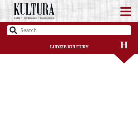
F
G
H
Ludzie Kultury
I
J
K
L
Ł