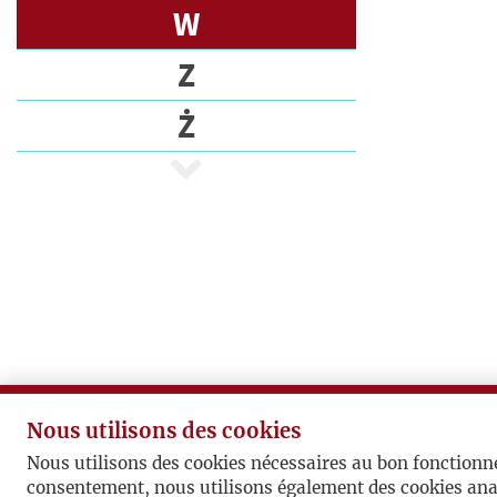
È
W
T
E
Z
S
Ż
E
C
R
I
V
A
I
N
S
Nous utilisons des cookies
E
Nous utilisons des cookies nécessaires au bon fonctionn
D
consentement, nous utilisons également des cookies ana