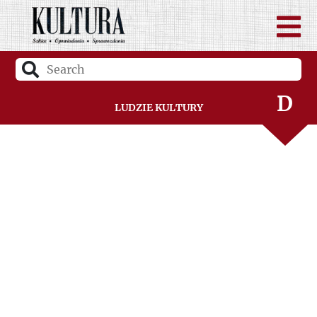
B
C
D
Ludzie Kultury
F
G
H
I
J