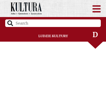
B
C
D
Ludzie Kultury
F
G
H
I
J