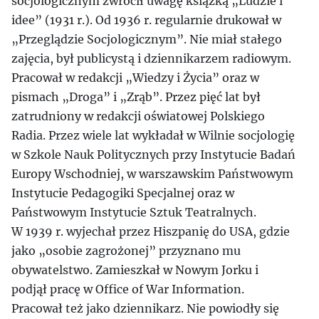
socjologicznym zwrócił uwagę książką „Ludzie i
idee” (1931 r.). Od 1936 r. regularnie drukował w
„Przeglądzie Socjologicznym”. Nie miał stałego
zajęcia, był publicystą i dziennikarzem radiowym.
Pracował w redakcji „Wiedzy i Życia” oraz w
pismach „Droga” i „Zrąb”. Przez pięć lat był
zatrudniony w redakcji oświatowej Polskiego
Radia. Przez wiele lat wykładał w Wilnie socjologię
w Szkole Nauk Politycznych przy Instytucie Badań
Europy Wschodniej, w warszawskim Państwowym
Instytucie Pedagogiki Specjalnej oraz w
Państwowym Instytucie Sztuk Teatralnych.
W 1939 r. wyjechał przez Hiszpanię do USA, gdzie
jako „osobie zagrożonej” przyznano mu
obywatelstwo. Zamieszkał w Nowym Jorku i
podjął pracę w Office of War Information.
Pracował też jako dziennikarz. Nie powiodły się