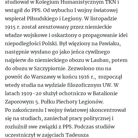
studiował w Kolegium Humanistycznym TKN i
wstąpił do PPS. Od wybuchu I wojny światowej
wspierał Piłsudskiego i Legiony. W listopadzie
1915 r. został aresztowany przez niemieckie
władze wojskowe i oskarżony o propagowanie idei
niepodległości Polski. Był więziony na Pawiaku,
następnie wysłano go jako jeńca cywilnego
najpierw do niemieckiego obozu w Lauban, potem
do obozu w Szczypiornie. Zezwolono mu na
powrót do Warszawy w końcu 1916 r., rozpoczął
wtedy studia na wydziale filozoficznym UW. W
latach 1919-20 służył ochotniczo w Batalionie
Zaporowym 5. Pułku Piechoty Legionów.
Po zakończeniu I wojny światowej skoncentrował
się na studiach, zaniechał pracy politycznej i
rozluźnił swe związki z PPS. Podczas studiów
uczestniczył w zajęciach Tadeusza