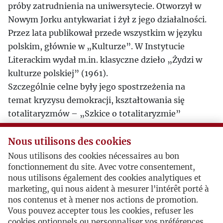
próby zatrudnienia na uniwersytecie. Otworzył w
Nowym Jorku antykwariat i żył z jego działalności.
Przez lata publikował przede wszystkim w języku
polskim, głównie w „Kulturze”. W Instytucie
Literackim wydał m.in. klasyczne dzieło „Żydzi w
kulturze polskiej” (1961).
Szczególnie celne były jego spostrzeżenia na
temat kryzysu demokracji, kształtowania się
totalitaryzmów – „Szkice o totalitaryzmie”
(zebrane i wydane w 1993 r.). Pisał o socjologii
teatru, wychowania, oświaty, spółdzielczości i
Nous utilisons des cookies
młodzieży. Zajmował się statusem, rolą i
Nous utilisons des cookies nécessaires au bon
kryzysem inteligencji. Często poruszał sprawy
fonctionnement du site. Avec votre consentement,
nous utilisons également des cookies analytiques et
nacjonalizmu i antysemityzmu. Już po jego
marketing, qui nous aident à mesurer l'intérêt porté à
śmierci wyszedł zbiór jego wciąż aktualnych prac
nos contenus et à mener nos actions de promotion.
publicystycznych „Socjologia nieprzedawniona”
Vous pouvez accepter tous les cookies, refuser les
(zebrane i wydane w 1992 r.).
cookies optionnels ou personnaliser vos préférences.