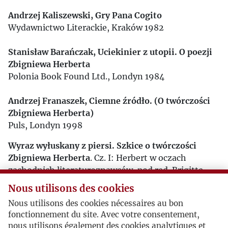
Andrzej Kaliszewski, Gry Pana Cogito
Wydawnictwo Literackie, Kraków 1982
Stanisław Barańczak, Uciekinier z utopii. O poezji
Zbigniewa Herberta
Polonia Book Found Ltd., Londyn 1984
Andrzej Franaszek, Ciemne źródło. (O twórczości
Zbigniewa Herberta)
Puls, Londyn 1998
Wyraz wyłuskany z piersi. Szkice o twórczości
Zbigniewa Herberta
. Cz. I: Herbert w oczach
zachodnich literaturoznawców, pod red. Brigitte
Gautier i Danuty Knysz-Tomaszewskiej. Cz. II:
Nous utilisons des cookies
Pamięć i tożsamość, pod red. Józefa M. Ruszara i
Nous utilisons des cookies nécessaires au bon
Marka Zielińskiego
fonctionnement du site. Avec votre consentement,
Lublin 2006
nous utilisons également des cookies analytiques et