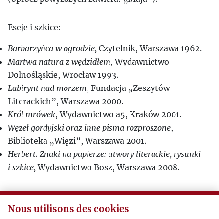
Eseje i szkice:
Barbarzyńca w ogrodzie,
Czytelnik, Warszawa 1962.
Martwa natura z wędzidłem
, Wydawnictwo
Dolnośląskie, Wrocław 1993.
Labirynt nad morzem
, Fundacja „Zeszytów
Literackich”, Warszawa 2000.
Król mrówek
, Wydawnictwo a5, Kraków 2001.
Węzeł gordyjski oraz inne pisma rozproszone
,
Biblioteka „Więzi”, Warszawa 2001.
Herbert. Znaki na papierze: utwory literackie, rysunki
i szkice,
Wydawnictwo Bosz, Warszawa 2008.
Pełną bibliografię Zbigniewa Herberta można
Nous utilisons des cookies
znaleźć w książce Pawła Kądzieli „Twórczość