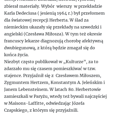
zbierał materiały. Wybór wierszy w przekładzie
Karla Dedeciusa ( jesienią 1964 r.) był przełomem
dla światowej recepcji Herberta. W ślad za
niemieckim ukazały się przekłady na szwedzki i
angielski (Czesława Miłosza). W tym też okresie
francuscy lekarze diagnozują chorobę afektywną
dwubiegunową, z którą będzie zmagał się do
końca życia.
Niezbyt często publikował w „Kulturze”, za to
zdarzało mu się czasem pomieszkiwać w tzw.
stajence. Przyjaźnił się z Czesławem Miłoszem,
Zygmuntem Hertzem, Konstantym A. Jeleńskim i
Janem Lebensteinem. W latach 80. Herbertowie
zamieszkali w Paryżu, wtedy też bywali najczęściej
w Maisons-Laffitte, odwiedzając Józefa
Czapskiego, z którym się przyjaźnili.