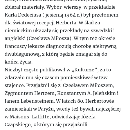
zbierał materiały. Wybór wierszy w przekładzie
Karla Dedeciusa ( jesienią 1964 r.) był przełomem
dla światowej recepcji Herberta. W ślad za
niemieckim ukazały się przekłady na szwedzki i
angielski (Czesława Miłosza). W tym też okresie
francuscy lekarze diagnozują chorobę afektywną
dwubiegunową, z którą będzie zmagał się do
końca życia.
Niezbyt często publikował w „Kulturze”, za to
zdarzało mu się czasem pomieszkiwać w tzw.
stajence. Przyjaźnił się z Czesławem Miłoszem,
Zygmuntem Hertzem, Konstantym A. Jeleńskim i
Janem Lebensteinem. W latach 80. Herbertowie
zamieszkali w Paryżu, wtedy też bywali najczęściej
w Maisons-Laffitte, odwiedzając Józefa
Czapskiego, z którym się przyjaźnili.