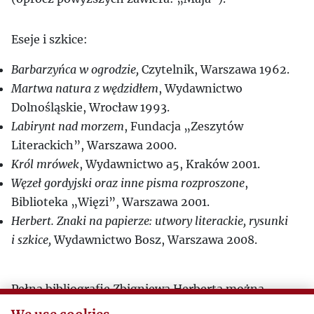
Eseje i szkice:
Barbarzyńca w ogrodzie,
Czytelnik, Warszawa 1962.
Martwa natura z wędzidłem
, Wydawnictwo
Dolnośląskie, Wrocław 1993.
Labirynt nad morzem
, Fundacja „Zeszytów
Literackich”, Warszawa 2000.
Król mrówek
, Wydawnictwo a5, Kraków 2001.
Węzeł gordyjski oraz inne pisma rozproszone
,
Biblioteka „Więzi”, Warszawa 2001.
Herbert. Znaki na papierze: utwory literackie, rysunki
i szkice,
Wydawnictwo Bosz, Warszawa 2008.
Pełną bibliografię Zbigniewa Herberta można
znaleźć w książce Pawła Kądzieli „Twórczość