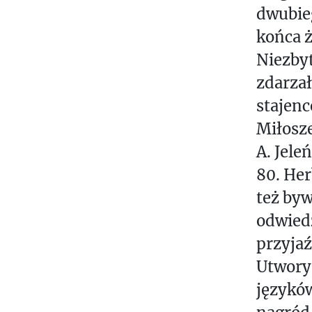
dwubieg
C
J
końca ż
A
Niezbyt
zdarza
M
U
stajenc
L
Miłosz
T
A. Jele
I
80. Her
M
też byw
E
odwiedz
D
I
przyjaź
A
Utwory
językó
P
I