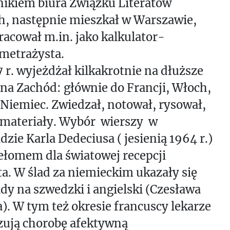
ikiem biura Związku Literatów
h, następnie mieszkał w Warszawie,
racował m.in. jako kalkulator-
metrażysta.
 r. wyjeżdżał kilkakrotnie na dłuższe
na Zachód: głównie do Francji, Włoch,
i Niemiec. Zwiedzał, notował, rysował,
 materiały. Wybór wierszy w
dzie Karla Dedeciusa ( jesienią 1964 r.)
ełomem dla światowej recepcji
a. W ślad za niemieckim ukazały się
dy na szwedzki i angielski (Czesława
). W tym też okresie francuscy lekarze
zują chorobę afektywną