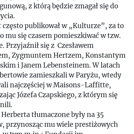
unową, z którą będzie zmagał się do
ycia.
 często publikował w „Kulturze”, za to
ło mu się czasem pomieszkiwać w tzw.
e. Przyjaźnił się z Czesławem
em, Zygmuntem Hertzem, Konstantym
ńskim i Janem Lebensteinem. W latach
bertowie zamieszkali w Paryżu, wtedy
ali najczęściej w Maisons-Laffitte,
ając Józefa Czapskiego, z którym się
nili.
 Herberta tłumaczone były na 35
w, przynosząc mu wiele prestiżowych