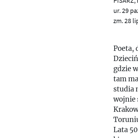
PISARZ,
W
S
ur. 29 p
A
zm. 28 l
Ś
Ż
N
T
I
Poeta, 
E
U
J
Dzieciń
V
S
gdzie w
Z
W
tam mat
E
studia
Z
N
wojnie 
A
Ż
Krakowi
K
Toruni
Ł
Lata 50
A