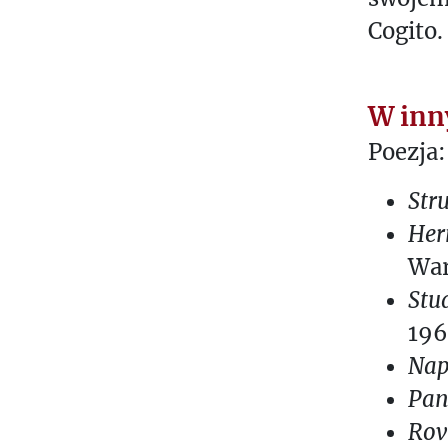
Cogito.
W inny
Poezja:
Str
Her
War
Stu
196
Nap
Pan
Rov