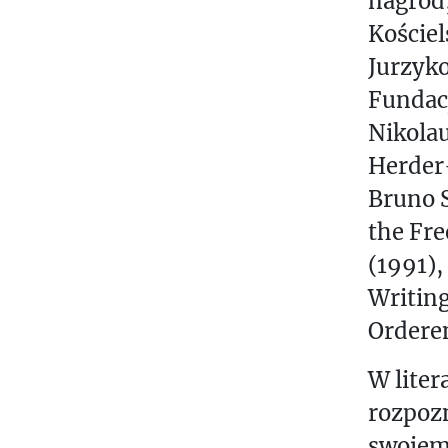
nagród,
S
Kościel
Z
Jurzyko
Ą
Fundacj
O
Nikola
.
.
Herder-
.
Bruno S
the Fre
(1991),
Writing
Ordere
W liter
rozpoz
swojem