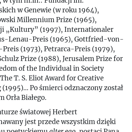
 w tym m.in.: Fundacji im.
skich w Genewie (w roku 1964),
wski Millennium Prize (1965),
i „Kultury” (1997), Internationaler
us-Lenau-Preis (1965), Gottfried-von-
Preis (1973), Petrarca-Preis (1979),
chulz Prize (1988), Jerusalem Prize for
edom of the Individual in Society
 The T. S. Eliot Award for Creative
 (1995)… Po śmierci odznaczony został
m Orła Białego.
aturze światowej Herbert
nawany jest przede wszystkim dzięki
u poetyckiemu
alter ego
, postaci Pana