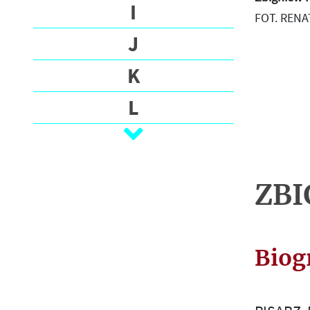
O
I
FOT. REN
G
J
R
A
K
F
I
L
A
Ł
T
M
E
ZBI
K
N
S
T
O
Y
Biog
P
N
A
R
J