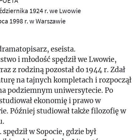
 POETA
aździernika 1924 r. we Lwowie
ipca 1998 r. w Warszawie
dramatopisarz, eseista.
stwo i młodość spędził we Lwowie,
raz z rodziną pozostał do 1944 r. Zdał
urę na tajnych kompletach i rozpoczął
 na podziemnym uniwersytecie. Po
studiował ekonomię i prawo w
e. Później studiował także filozofię w
u.
. spędził w Sopocie, gdzie był