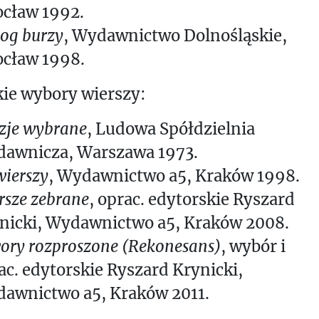
cław 1992.
log burzy
, Wydawnictwo Dolnośląskie,
cław 1998.
ie wybory wierszy:
zje wybrane
, Ludowa Spółdzielnia
awnicza, Warszawa 1973.
wierszy
, Wydawnictwo a5, Kraków 1998.
rsze zebrane
, oprac. edytorskie Ryszard
nicki, Wydawnictwo a5, Kraków 2008.
ory rozproszone (Rekonesans)
, wybór i
ac. edytorskie Ryszard Krynicki,
awnictwo a5, Kraków 2011.