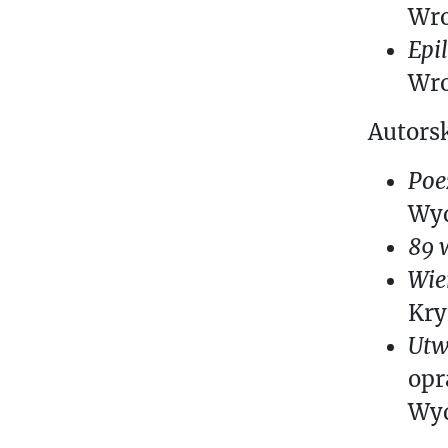
Wro
Epi
Wro
Autorsk
Poe
Wyd
89 
Wie
Kry
Utw
opr
Wyd