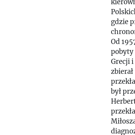
kierown
D
E
Polskic
M
gdzie p
I
chrono
L
Od 1957
K
pobyty 
O
Grecji 
R
zbierał
E
przekła
S
P
był prz
O
Herbert
N
przekła
D
Miłosza
E
diagno
N