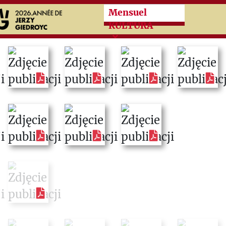
Przeskocz do treści zasad
Mensuel
KULTURA