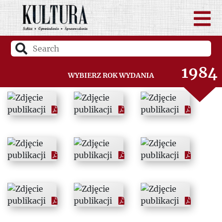
1982
1983
1984
Wybierz rok wydania
1985
1986
1987
1988
1989