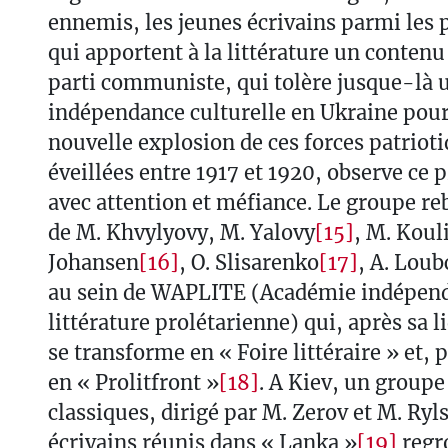
ennemis, les jeunes écrivains parmi les 
qui apportent à la littérature un contenu
parti communiste, qui tolère jusque-là 
indépendance culturelle en Ukraine pour
nouvelle explosion de ces forces patrioti
éveillées entre 1917 et 1920, observe ce p
avec attention et méfiance. Le groupe re
de M. Khvylyovy, M. Yalovy
[15]
, M. Koul
Johansen
[16]
, O. Slisarenko
[17]
, A. Lou
au sein de WAPLITE (Académie indépen
littérature prolétarienne) qui, après sa l
se transforme en « Foire littéraire » et, 
en « Prolitfront »
[18]
. A Kiev, un groupe
classiques, dirigé par M. Zerov et M. Ryls
écrivains réunis dans « Lanka »
[19]
regr