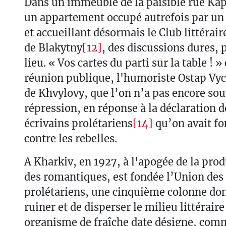
Dans un immeuble de la paisible rue Ka
un appartement occupé autrefois par un
et accueillant désormais le Club littérai
de Blakytny
[12]
, des discussions dures,
lieu. « Vos cartes du parti sur la table ! » 
réunion publique, l'humoriste Ostap Vy
de Khvylovy, que l’on n’a pas encore sou
répression, en réponse à la déclaration d
écrivains prolétariens
[14]
qu’on avait fo
contre les rebelles.
A Kharkiv, en 1927, à l'apogée de la prod
des romantiques, est fondée l’Union des 
prolétariens, une cinquième colonne dont
ruiner et de disperser le milieu littérair
organisme de fraîche date désigne, com