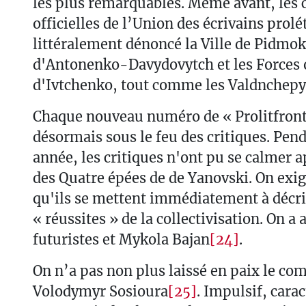
les plus remarquables. Même avant, les c
officielles de l’Union des écrivains prolé
littéralement dénoncé la Ville de Pidmok
d'Antonenko-Davydovytch et les Forces 
d'Ivtchenko, tout comme les Valdnchepy
Chaque nouveau numéro de « Prolitfront 
désormais sous le feu des critiques. Pen
année, les critiques n'ont pu se calmer a
des Quatre épées de de Yanovski. On exig
qu'ils se mettent immédiatement à décri
« réussites » de la collectivisation. On a 
futuristes et Mykola Bajan
[24]
.
On n’a pas non plus laissé en paix le c
Volodymyr Sosioura
[25]
. Impulsif, caract