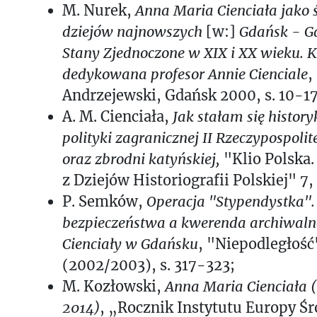
M. Nurek,
Anna Maria Cienciała jako 
dziejów najnowszych
[w:]
Gdańsk - G
Stany Zjednoczone w XIX i XX wieku.
dedykowana profesor Annie Cienciale
,
Andrzejewski, Gdańsk 2000, s. 10-17
A. M. Cienciała,
Jak stałam się history
polityki zagranicznej II Rzeczypospoli
oraz zbrodni katyńskiej,
"Klio Polska.
z Dziejów Historiografii Polskiej" 7,
P. Semków,
Operacja "Stypendystka".
bezpieczeństwa a kwerenda archiwaln
Cienciały w Gdańsku
, "Niepodległość
(2002/2003), s. 317-323;
M. Kozłowski,
Anna Maria Cienciała (
2014)
, „Rocznik Instytutu Europy 