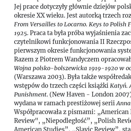
Jej prace dotyczyły głównie dziejów pols
okresie XX wieku. Jest autorką trzech ro
From Versailles to Locarno. Keys to Polish 
1925
. Praca ta była próba wyjaśnienia z
czytelnikowi funkcjonowania II Rzeczpo
pierwszym okresie funkcjonowania syst
Razem z Piotrem Wandyczem opracowała
Wojna polsko-bolszewicka 1919-1920 w o
(Warszawa 2003). Była także współredak
wstępów do trzech części książki
Katyń. 
Punishment
. (New Haven - London 2007).
wydana w ramach prestiżowej serii
Anna
Współpracowała z pismami: „American H
Review", „Niepodległość”, „Polish Revi
American Studies”, „Slavic Review”, stal