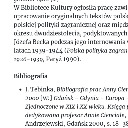
W Bibliotece Kultury ogłosiła pracę zawi
opracowanie oryginalnych tekstów polsk
polskiej polityki zagranicznej oraz mię
okresu dwudziestolecia, podyktowanych
Józefa Becka podczas jego internowani
latach 1939-1944 (
Polska polityka zagran
1926-1939,
Paryż 1990).
Bibliografia
J. Tebinka,
Bibliografia prac Anny Cie
2000
[w:]
Gdańsk - Gdynia - Europa 
Zjednoczone w XIX i XX wieku. Księg
dedykowana profesor Annie Cienciale
,
Andrzejewski, Gdańsk 2000, s. 18-3