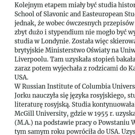
Kolejnym etapem miały być studia hist
School of Slavonic and Easteuropean Stud
jednak, że wobec ówczesnych przepisów je
zbyt dużo i stypendium nie mogło być w
studia w Londynie. Została więc skierow
brytyjskie Ministerstwo Oświaty na Uni
Liverpoolu. Tam uzyskała stopień bakała
zaraz potem wyjechała z rodzicami do K
USA.
W Russian Institute of Columbia Unive
Jorku nauczyła się języka rosyjskiego, st
literaturę rosyjską. Studia kontynuował
McGill University, gdzie w 1955 r. uzys
(M.A.) na podstawie pracy o Powstaniu
tym samym roku powróciła do USA. Uzy