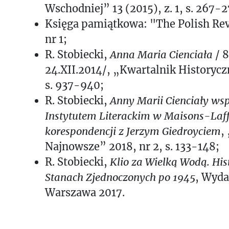
Wschodniej” 13 (2015), z. 1, s. 267-2
Księga pamiątkowa: "The Polish Rev
nr 1;
R. Stobiecki,
Anna Maria Cienciała
/ 
24.XII.2014/, „Kwartalnik Historycz
s. 937-940;
R. Stobiecki,
Anny Marii Cienciały ws
Instytutem Literackim w
Maisons-Laffi
korespondencji z Jerzym Giedroyciem
,
Najnowsze” 2018, nr 2, s. 133-148;
R. Stobiecki,
Klio za Wielką Wodą. His
Stanach
Zjednoczonych po 1945
, Wyd
Warszawa 2017.