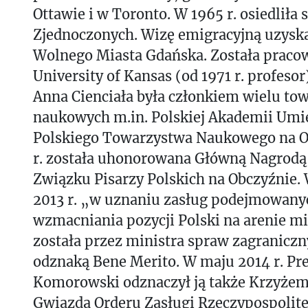
Ottawie i w Toronto. W 1965 r. osiedliła 
Zjednoczonych. Wizę emigracyjną uzyska
Wolnego Miasta Gdańska. Została prac
University of Kansas (od 1971 r. profesor
Anna Cienciała była członkiem wielu to
naukowych m.in. Polskiej Akademii Umie
Polskiego Towarzystwa Naukowego na O
r. została uhonorowana Główną Nagrodą
Związku Pisarzy Polskich na Obczyźnie.
2013 r. „w uznaniu zasług podejmowany
wzmacniania pozycji Polski na arenie 
została przez ministra spraw zagranic
odznaką Bene Merito. W maju 2014 r. Pr
Komorowski odznaczył ją także Krzyże
Gwiazdą Orderu Zasługi Rzeczypospolitej