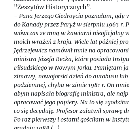
"Zeszytów Historycznych”.
- Pana Jerzego Giedroycia poznałam, gdy 
do Kanady przez Paryż w sierpniu 1963 r. 
wówczas ze mną w kawiarni nieoficjalny 
moich wrażeń z kraju. Wiele lat później pr
Jędrzejewicz namówił mnie na opracowani
ministra Józefa Becka, które posiada Instyt
Piłsudskiego w Nowym Jorku. Pamiętam jak
zimowy, nowojorski dzień do autobusu lub 
podziemnej, chyba w zimie 1981 r. On mni
abym napisała biografię ministra, ale na
opracować jego papiery. Na to się zgodziła
co się decyduję. Profesor załatwił sprawę 
Po raz pierwszy i ostatni gościłam w Instyt
grudniu 1988 (...)