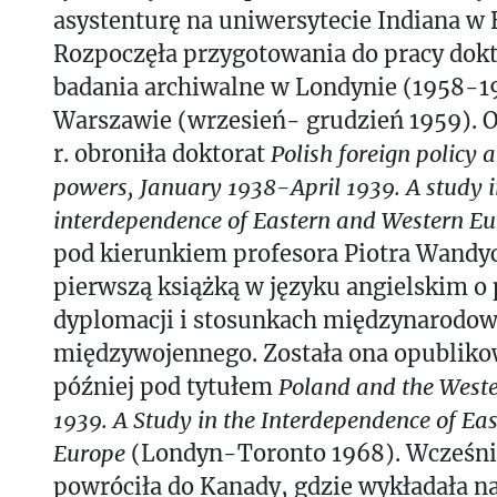
asystenturę na uniwersytecie Indiana w
Rozpoczęła przygotowania do pracy dok
badania archiwalne w Londynie (1958-1
Warszawie (wrzesień- grudzień 1959). O
r. obroniła doktorat
Polish foreign policy 
powers, January 1938-April 1939. A study i
interdependence of Eastern and Western E
pod kierunkiem profesora Piotra Wandycz
pierwszą książką w języku angielskim o 
dyplomacji i stosunkach międzynarodow
międzywojennego. Została ona opublikow
później pod tytułem
Poland and the West
1939. A Study in the Interdependence of Ea
Europe
(Londyn-Toronto 1968). Wcześnie
powróciła do Kanady, gdzie wykładała n