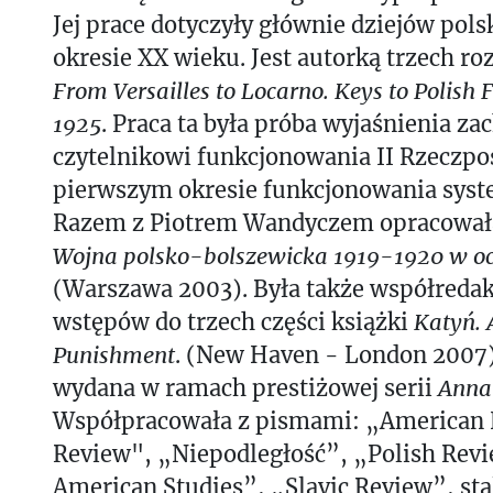
Jej prace dotyczyły głównie dziejów pols
okresie XX wieku. Jest autorką trzech ro
From Versailles to Locarno. Keys to Polish 
1925
. Praca ta była próba wyjaśnienia z
czytelnikowi funkcjonowania II Rzeczpo
pierwszym okresie funkcjonowania syst
Razem z Piotrem Wandyczem opracowała
Wojna polsko-bolszewicka 1919-1920 w o
(Warszawa 2003). Była także współredak
wstępów do trzech części książki
Katyń. 
Punishment
. (New Haven - London 2007).
wydana w ramach prestiżowej serii
Anna
Współpracowała z pismami: „American H
Review", „Niepodległość”, „Polish Revi
American Studies”, „Slavic Review”, stal