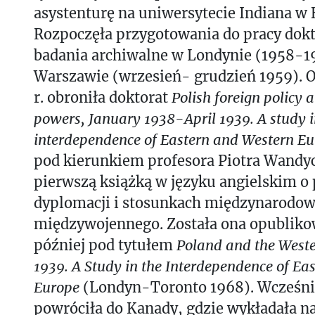
asystenturę na uniwersytecie Indiana w
Rozpoczęła przygotowania do pracy dok
badania archiwalne w Londynie (1958-1
Warszawie (wrzesień- grudzień 1959). O
r. obroniła doktorat
Polish foreign policy 
powers, January 1938-April 1939. A study i
interdependence of Eastern and Western E
pod kierunkiem profesora Piotra Wandycz
pierwszą książką w języku angielskim o 
dyplomacji i stosunkach międzynarodow
międzywojennego. Została ona opublikow
później pod tytułem
Poland and the West
1939. A Study in the Interdependence of Ea
Europe
(Londyn-Toronto 1968). Wcześnie
powróciła do Kanady, gdzie wykładała n