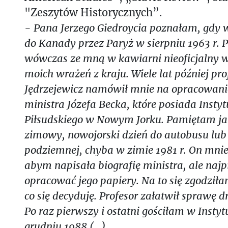
"Zeszytów Historycznych”.
- Pana Jerzego Giedroycia poznałam, gdy 
do Kanady przez Paryż w sierpniu 1963 r. 
wówczas ze mną w kawiarni nieoficjalny 
moich wrażeń z kraju. Wiele lat później pr
Jędrzejewicz namówił mnie na opracowani
ministra Józefa Becka, które posiada Instyt
Piłsudskiego w Nowym Jorku. Pamiętam jak
zimowy, nowojorski dzień do autobusu lub 
podziemnej, chyba w zimie 1981 r. On mni
abym napisała biografię ministra, ale na
opracować jego papiery. Na to się zgodziła
co się decyduję. Profesor załatwił sprawę 
Po raz pierwszy i ostatni gościłam w Instyt
grudniu 1988 (...)