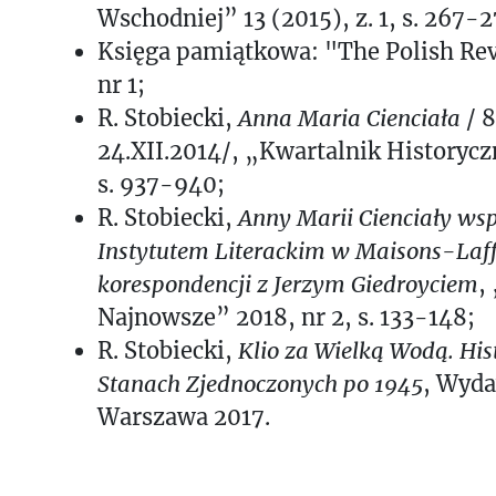
Wschodniej” 13 (2015), z. 1, s. 267-2
Księga pamiątkowa: "The Polish Rev
nr 1;
R. Stobiecki,
Anna Maria Cienciała
/ 
24.XII.2014/, „Kwartalnik Historycz
s. 937-940;
R. Stobiecki,
Anny Marii Cienciały ws
Instytutem Literackim w
Maisons-Laffi
korespondencji z Jerzym Giedroyciem
,
Najnowsze” 2018, nr 2, s. 133-148;
R. Stobiecki,
Klio za Wielką Wodą. His
Stanach
Zjednoczonych po 1945
, Wyd
Warszawa 2017.