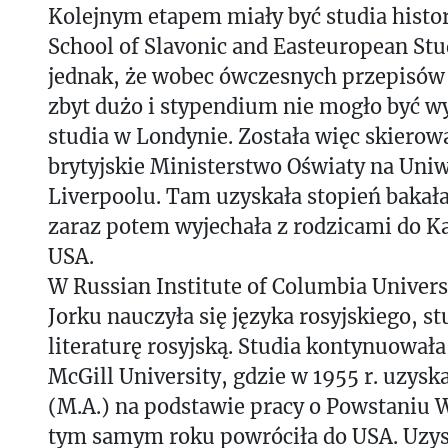
Kolejnym etapem miały być studia hist
School of Slavonic and Easteuropean Stud
jednak, że wobec ówczesnych przepisów je
zbyt dużo i stypendium nie mogło być w
studia w Londynie. Została więc skierow
brytyjskie Ministerstwo Oświaty na Uni
Liverpoolu. Tam uzyskała stopień bakała
zaraz potem wyjechała z rodzicami do K
USA.
W Russian Institute of Columbia Unive
Jorku nauczyła się języka rosyjskiego, st
literaturę rosyjską. Studia kontynuował
McGill University, gdzie w 1955 r. uzys
(M.A.) na podstawie pracy o Powstaniu
tym samym roku powróciła do USA. Uzy