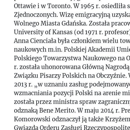
Ottawie i w Toronto. W 1965 r. osiedliła 
Zjednoczonych. Wizę emigracyjną uzyska
Wolnego Miasta Gdańska. Została prac
University of Kansas (od 1971 r. profesor
Anna Cienciała była członkiem wielu to
naukowych m.in. Polskiej Akademii Umie
Polskiego Towarzystwa Naukowego na O
r. została uhonorowana Główną Nagrodą
Związku Pisarzy Polskich na Obczyźnie.
2013 r. „w uznaniu zasług podejmowany
wzmacniania pozycji Polski na arenie 
została przez ministra spraw zagranic
odznaką Bene Merito. W maju 2014 r. Pr
Komorowski odznaczył ją także Krzyże
Gwiazdą Orderu Zasługi Rzeczypospolitej