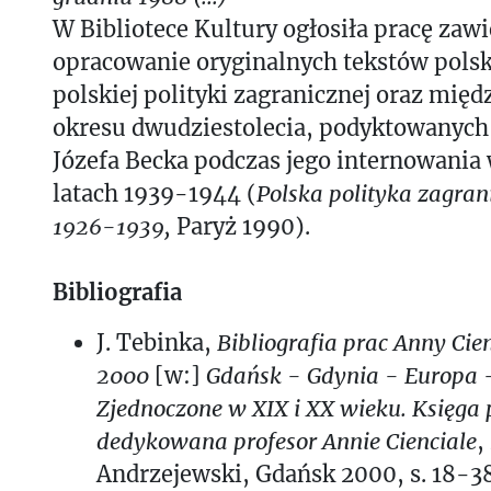
W Bibliotece Kultury ogłosiła pracę zawi
opracowanie oryginalnych tekstów polsk
polskiej polityki zagranicznej oraz mię
okresu dwudziestolecia, podyktowanych
Józefa Becka podczas jego internowani
latach 1939-1944 (
Polska polityka zagran
1926-1939,
Paryż 1990).
Bibliografia
J. Tebinka,
Bibliografia prac Anny Cie
2000
[w:]
Gdańsk - Gdynia - Europa 
Zjednoczone w XIX i XX wieku. Księg
dedykowana profesor Annie Cienciale
,
Andrzejewski, Gdańsk 2000, s. 18-3