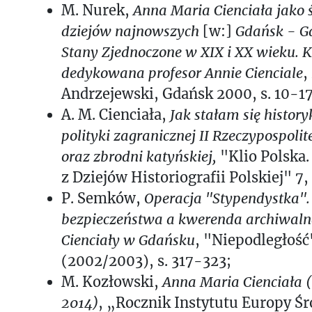
M. Nurek,
Anna Maria Cienciała jako 
dziejów najnowszych
[w:]
Gdańsk - G
Stany Zjednoczone w XIX i XX wieku.
dedykowana profesor Annie Cienciale
,
Andrzejewski, Gdańsk 2000, s. 10-17
A. M. Cienciała,
Jak stałam się history
polityki zagranicznej II Rzeczypospoli
oraz zbrodni katyńskiej,
"Klio Polska.
z Dziejów Historiografii Polskiej" 7,
P. Semków,
Operacja "Stypendystka".
bezpieczeństwa a kwerenda archiwaln
Cienciały w Gdańsku
, "Niepodległość
(2002/2003), s. 317-323;
M. Kozłowski,
Anna Maria Cienciała (
2014)
, „Rocznik Instytutu Europy 