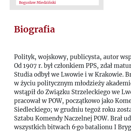
Bogusław Miedziński
Biografia
Polityk, wojskowy, publicysta, autor w
Od 1907 r. był członkiem PPS, zdał matur
Studia odbył we Lwowie i w Krakowie. Br
w życiu politycznym młodzieży akademick
wstąpił do Związku Strzeleckiego we Lwo
pracował w POW, początkowo jako Kom
Siedleckiego; w grudniu tegoż roku zost
Sztabu Komendy Naczelnej POW. Brał ud
wszystkich bitwach 6·go batalionu I Bry