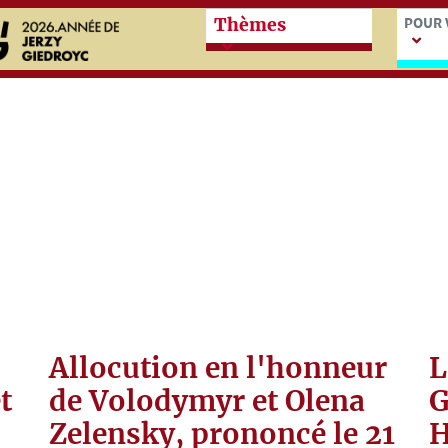
Przeskocz do treści zasadn
Przes
POUR 
Thèmes
Allocution en l'honneur
L
t
de Volodymyr et Olena
G
Zelensky, prononcé le 21
H