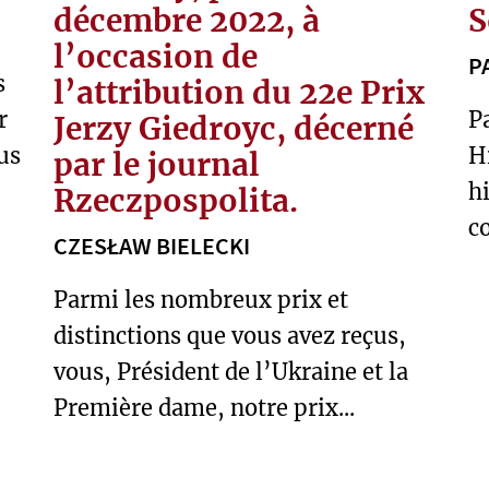
décembre 2022, à
S
l’occasion de
P
s
l’attribution du 22e Prix
r
P
Jerzy Giedroyc, décerné
us
H
par le journal
h
Rzeczpospolita.
c
CZESŁAW BIELECKI
Parmi les nombreux prix et
distinctions que vous avez reçus,
vous, Président de l’Ukraine et la
Première dame, notre prix...