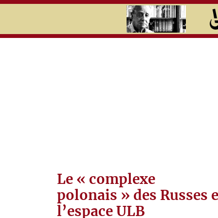
RU
UK
Search
Histoire
Chronologie
Thèmes
Coupures de
presse
Le « complexe
K
polonais » des Russes e
U
l’espace ULB
L