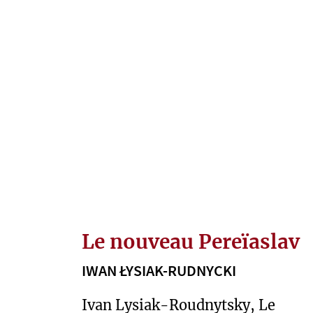
E
X
T
E
S
O
P
R
A
C
O
W
Le nouveau Pereïaslav
A
IWAN ŁYSIAK-RUDNYCKI
N
I
Ivan Lysiak-Roudnytsky, Le
A