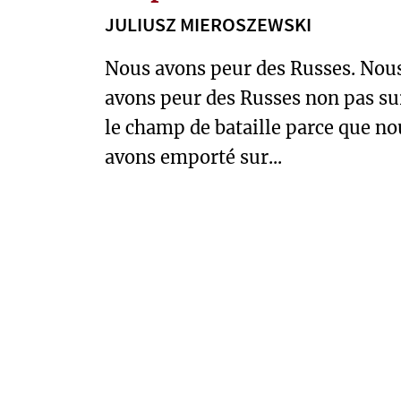
T
JULIUSZ MIEROSZEWSKI
U
R
Nous avons peur des Russes. Nou
A
avons peur des Russes non pas su
le champ de bataille parce que no
O
U
avons emporté sur...
E
S
T
P
R
É
T
E
X