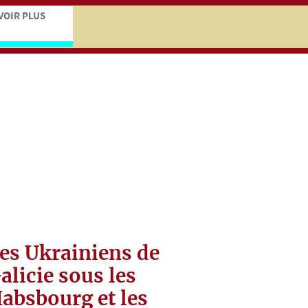
iczej
kocz do treści zasadniczej
VOIR PLUS
es Ukrainiens de
alicie sous les
absbourg et les