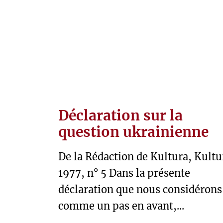
T
E
S
E
S
T
S
Déclaration sur la
O
question ukrainienne
C
I
De la Rédaction de Kultura, Kultu
É
1977, n° 5 Dans la présente
T
déclaration que nous considérons
É
comme un pas en avant,...
T