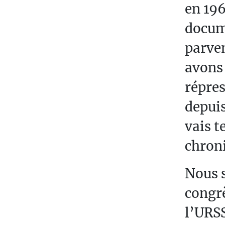
en 196
docum
parven
avons 
répres
depuis
vais t
chron
Nous 
congr
l’URSS