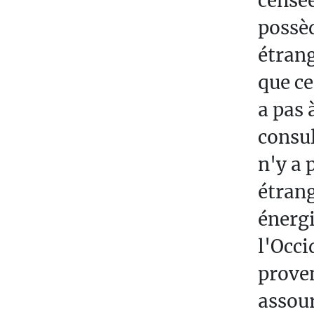
censé
E
possèd
X
T
étrang
E
que ce
S
a pas 
O
consul
P
R
n'y a 
A
étrang
C
O
énerg
W
l'Occi
A
prove
N
I
assour
A