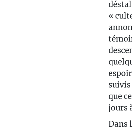
déstal
« cult
annonc
témoin
descen
quelqu
espoir
suivis
que ce
jours 
Dans l