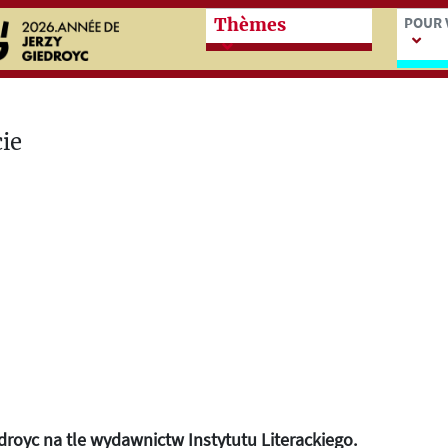
Przeskocz do treści zasadn
Przes
POUR 
Thèmes
droyc na tle wydawnictw Instytutu Literackiego.