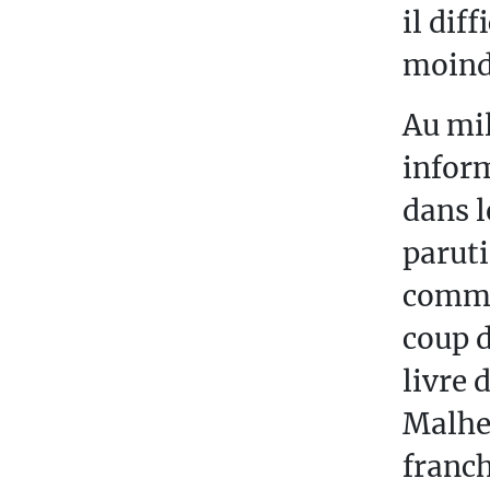
il diff
S
T
moindr
U
D
Au mil
E
inform
N
dans l
T
Ó
paruti
W
commen
coup d
livre 
Malheu
franch