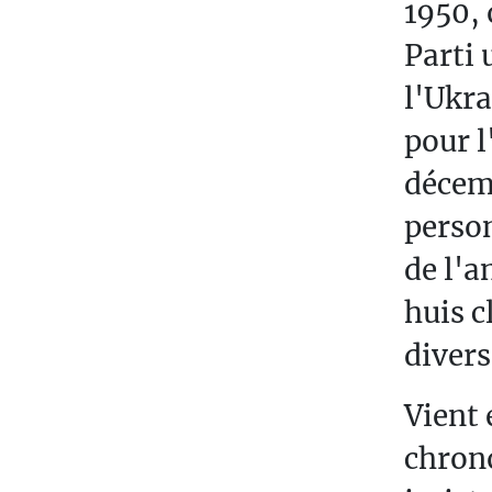
1950, 
Parti 
l'Ukra
pour l
décemb
person
de l'a
huis c
divers
Vient 
chrono