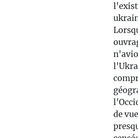
l'exis
T
E
ukrain
S
Lorsqu
E
ouvrag
S
n'avio
T
l'Ukra
S
O
compré
C
géogr
I
l'Occi
É
T
de vue
É
presqu
T