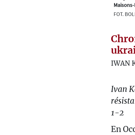
T
Maisons-L
U
FOT. BO
R
A
Chro
O
ukra
U
E
IWAN 
S
T
Ivan K
P
R
résist
É
1-2
T
E
En Occ
X