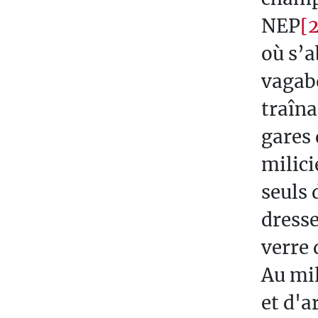
T
NEP
[2
E
où s’a
S
vagabo
E
S
traîna
T
gares 
S
milici
O
seuls 
C
I
dresse
É
verre 
T
Au mil
É
et d'a
T