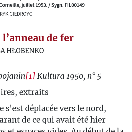
Corneille, juillet 1953. / Sygn. FIL00149
NRYK GIEDROYC
 l’anneau de fer
A HŁOBENKO
bojanin
[1]
Kultura 1950, n° 5
res, extraits
le s'est déplacée vers le nord,
rant de ce qui avait été hier
 et espaces vides. Au début de la