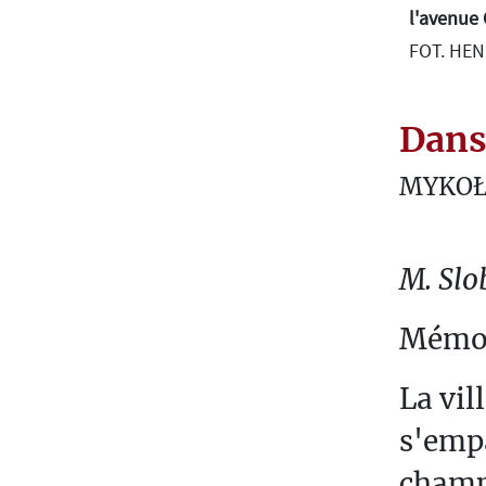
T
l'avenue 
U
FOT. HE
R
A
Dans
O
MYKOŁ
U
E
S
M. Slo
T
P
Mémoi
R
É
La vil
T
s'empa
E
X
champs