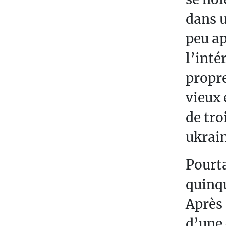
S
dans u
T
peu ap
U
D
l’inté
E
propre
N
vieux 
T
Ó
de tro
W
ukrain
Pourta
quinqu
Après 
d’une 