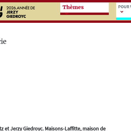
Przeskocz do treści zasadn
Przes
POUR 
Thèmes
tz et Jerzy Giedroyc. Maisons-Laffitte, maison de