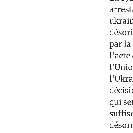
arrest
ukrai
désori
par la
l'acte
l'Unio
l'Ukra
décisi
qui se
suffis
désorm