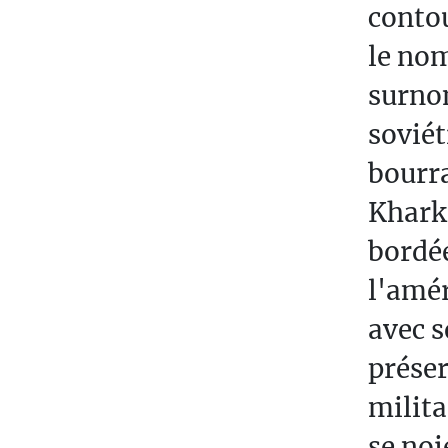
E
conto
X
le nom
T
surnom
E
S
soviét
O
bourra
P
Kharki
R
bordé
A
C
l'amér
O
avec s
W
A
préser
N
milita
I
se no
A