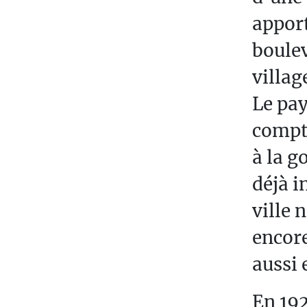
apport
boulev
villag
Le pay
compte
à la g
déjà i
ville 
encore
aussi 
En 19