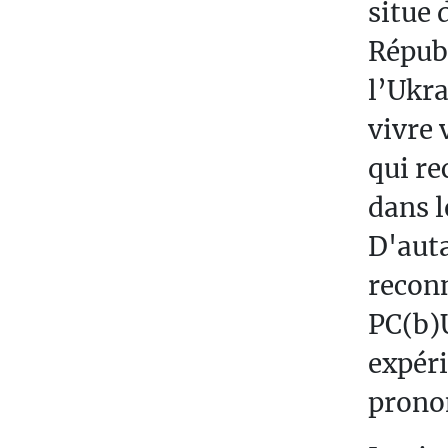
situe 
Républ
l’Ukra
vivre
qui re
dans l
D'auta
reconn
PC(b)
expéri
pronon