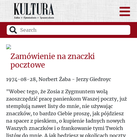
Zamówienie na znaczki
pocztowe
1974-08-28, Norbert Żaba - Jerzy Giedroyc
"Wobec tego, że Zosia z Zygmuntem wolą
zaoszczędzić pracę panienkom Waszej poczty, już
stemplują nawet listy do mnie, nie używając
znaczków, to bardzo Ciebie proszę, jak pójdziesz
na spacer z pieskiem, o kupienie ładnych nowych
Waszych znaczków i o frankowanie tymi Twoich
listów do mnie. A jak będziesz w okolicach poczty