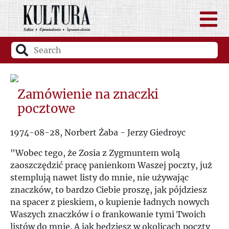
Zamówienie na znaczki
pocztowe
1974-08-28, Norbert Żaba - Jerzy Giedroyc
"Wobec tego, że Zosia z Zygmuntem wolą
zaoszczędzić pracę panienkom Waszej poczty, już
stemplują nawet listy do mnie, nie używając
znaczków, to bardzo Ciebie proszę, jak pójdziesz
na spacer z pieskiem, o kupienie ładnych nowych
Waszych znaczków i o frankowanie tymi Twoich
listów do mnie. A jak będziesz w okolicach poczty