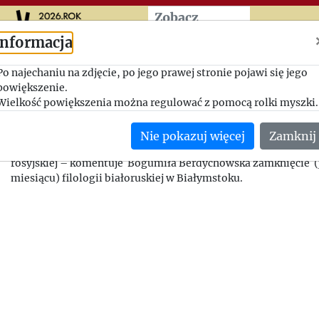
Przeskocz do treści zasad
Zobacz
więcej
Informacja
Kłopoty z filologią białorus
Po najechaniu na zdjęcie, po jego prawej stronie pojawi się jego
polskim uniwersytecie.
powiększenie.
Wielkość powiększenia można regulować z pomocą rolki myszki.
1995-03-24, Bogumiła Berdychowska - Jerzy Giedroyc
Nie pokazuj więcej
Zamknij
Zła krew i wstyd po wcieleniu białorutenistyki do wydziału fil
rosyjskiej – komentuje Bogumiła Berdychowska zamknięcie (
miesiącu) filologii białoruskiej w Białymstoku.