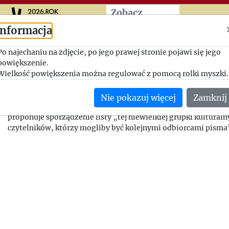
Przeskocz do treści zasad
Zobacz
więcej
Informacja
Jak znaleźć nowych czytel
Po najechaniu na zdjęcie, po jego prawej stronie pojawi się jego
w Ameryce?
powiększenie.
Wielkość powiększenia można regulować z pomocą rolki myszki.
1948-05-28, Marian Kamil Dziewanowski - Jerzy Giedroyc
Nie pokazuj więcej
Zamknij
M.K. Dziewanowski nie szczędząc pochwał pod adresem „Kul
proponuje sporządzenie listy „tej niewielkiej grupki kultural
czytelników, którzy mogliby być kolejnymi odbiorcami pisma