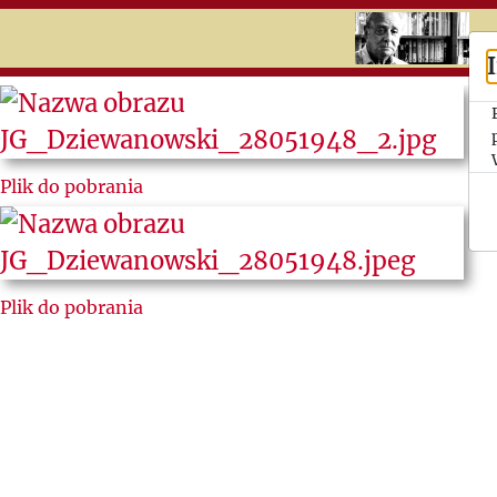
RU
UK
Search
Jerzy
Plik do pobrania
Giedroyc
Ludzie
„Kultury”
Plik do pobrania
Listy do i
od