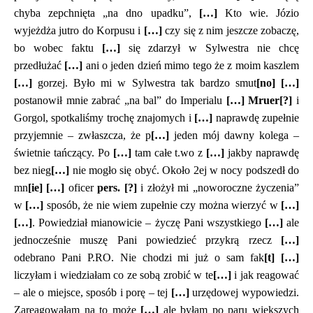
chyba zepchnięta „na dno upadku”,
[…]
Kto wie. Józio
wyjeżdża jutro do Korpusu i
[…]
czy się z nim jeszcze zobaczę,
bo wobec faktu
[…]
się zdarzył w Sylwestra nie chcę
przedłużać
[…]
ani o jeden dzień mimo tego że z moim kaszlem
[…]
gorzej. Było mi w Sylwestra tak bardzo smut
[no]
[…]
postanowił mnie zabrać „na bal” do Imperialu
[…]
Mruer[?]
i
Gorgol, spotkaliśmy trochę znajomych i
[…]
naprawdę zupełnie
przyjemnie – zwłaszcza, że p
[…]
jeden mój dawny kolega –
świetnie tańczący. Po
[…]
tam całe t.wo z
[…]
jakby naprawdę
bez nieg
[…]
nie mogło się obyć. Około 2ej w nocy podszedł do
mn
[ie]
[…]
oficer
pers. [?]
i złożył mi „noworoczne życzenia”
w
[…]
sposób, że nie wiem zupełnie czy można wierzyć w
[…]
[…]
. Powiedział mianowicie – życzę Pani wszystkiego
[…]
ale
jednocześnie muszę Pani powiedzieć przykrą rzecz
[…]
odebrano Pani P.RO. Nie chodzi mi już o sam fak
[t]
[…]
liczyłam i wiedziałam co ze sobą zrobić w te
[…]
i jak reagować
– ale o miejsce, sposób i porę – tej
[…]
urzędowej wypowiedzi.
Zareagowałam na to może
[…]
ale byłam po paru większych