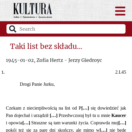
Taki list bez składu...
1945-01-02, Zofia Hertz - Jerzy Giedroyc
2.I.45
Drogi Panie Jurku,
Czekam z niecierpliwością na list od P
[…]
się dowiedzieć jak
Pan dojechał i urządził
[…]
Przedwczoraj był tu u mnie
Kaucer
i opowia
[…]
Straszne są tam warunki życia. Coprawda moj
[…]
pokój też się za parę dni skończy, ale mimo w
[…]
nie będę