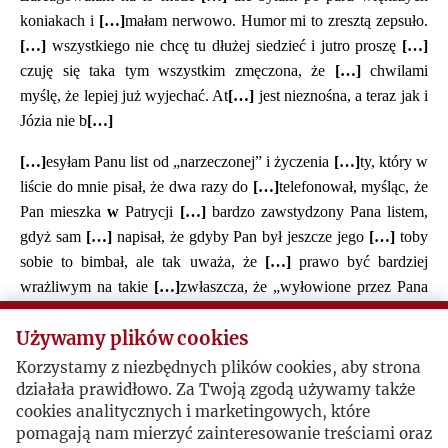
koniakach i
[…]
małam nerwowo. Humor mi to zresztą zepsuło.
[…]
wszystkiego nie chcę tu dłużej siedzieć i jutro proszę
[…]
czuję się taka tym wszystkim zmęczona, że
[…]
chwilami
myślę, że lepiej już wyjechać. At
[…]
jest nieznośna, a teraz jak i
Józia nie b
[…]
[…]
esyłam Panu list od „narzeczonej” i życzenia
[…]
ty, który w
liście do mnie pisał, że dwa razy do
[…]
telefonował, myśląc, że
Pan mieszka
w
Patrycji
[…]
bardzo zawstydzony Pana listem,
gdyż sam
[…]
napisał, że gdyby Pan był jeszcze jego
[…]
toby
sobie to bimbał, ale tak uważa, że
[…]
prawo być bardziej
wrażliwym na takie
[…]
zwłaszcza, że „wyłowione przez Pana
perły
[…]
stały rzucone między wieprze, ale same
[…]
ły się
Używamy plików cookies
świniami”.
Korzystamy z niezbędnych plików cookies, aby strona
[…]
ałam również list od Dudka z b. serdecznymi
[…]
czeniami
działała prawidłowo. Za Twoją zgodą używamy także
dla Pana.
cookies analitycznych i marketingowych, które
pomagają nam mierzyć zainteresowanie treściami oraz
Ja sama kaszlę i czuję się nie szczególnie i bardzo
[…]
tej