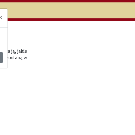
niczej
×
yta ją, jakie
y pozostaną w