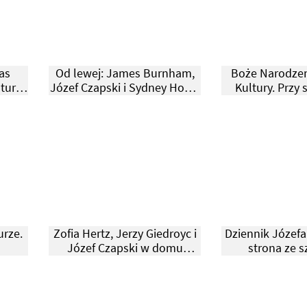
as
Od lewej: James Burnham,
Boże Narodze
tury.
Józef Czapski i Sydney Hook.
Kultury. Przy 
Kongres Wolności Kultury,
Józef Cz
Berlin 1950 r.
urze.
Zofia Hertz, Jerzy Giedroyc i
Dziennik Józefa
Józef Czapski w domu
strona ze s
Kultury. Na krześle siedzi
portretem 
pies Black II.
Giedroy