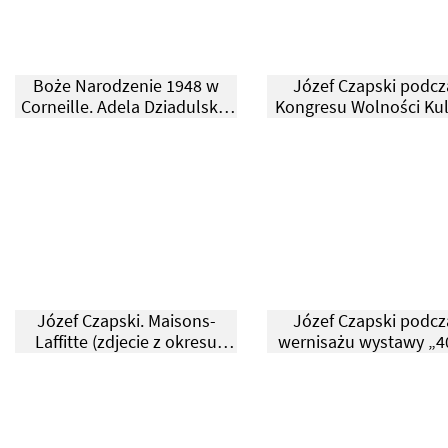
Boże Narodzenie 1948 w
Józef Czapski podcz
Corneille. Adela Dziadulska,
Kongresu Wolności Kul
Józef Czapski, Stefania
Berlin, 1950.
Kozłowska.
Józef Czapski. Maisons-
Józef Czapski podcz
Laffitte (zdjecie z okresu
wernisażu wystawy „40
1989-1991).
Kultury”. Paryż 1986