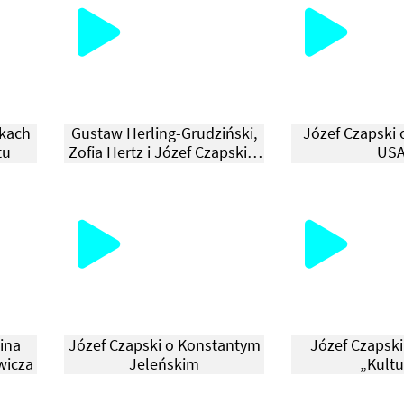
tkach
Gustaw Herling-Grudziński,
Józef Czapski 
tu
Zofia Hertz i Józef Czapski o
US
przeprowadzce do Maisons-
Laffitte
ina
Józef Czapski o Konstantym
Józef Czapski
wicza
Jeleńskim
„Kultu