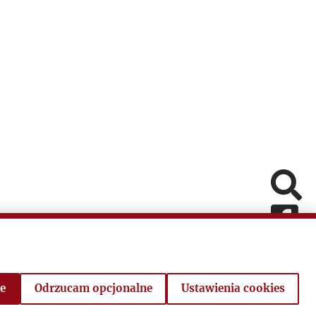
Pomiń
Fa
In
V
o Powstaniu
e
Odrzucam opcjonalne
Ustawienia cookies
wskim
Powró