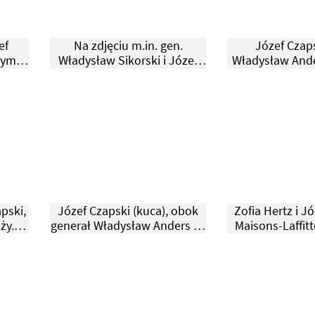
ef
Na zdjęciu m.in. gen.
Józef Czaps
zym,
Władysław Sikorski i Józef
Władysław Ande
0
Czapski.
1943
apski,
Józef Czapski (kuca), obok
Zofia Hertz i J
ży.
generał Władysław Anders (w
Maisons-Laffit
berecie) i Eugeniusz
av. Corneille
Lubomirski (pierwszy z
prawej). Na odwrocie zdjęcia
napis: "Wywiad dla
Anglików". Monte Cassino
1944.