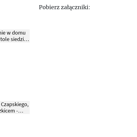
Pobierz załączniki:
nie w domu
stole siedzi
apski.
 Czapskiego,
zkicem -
Jerzego
cia.