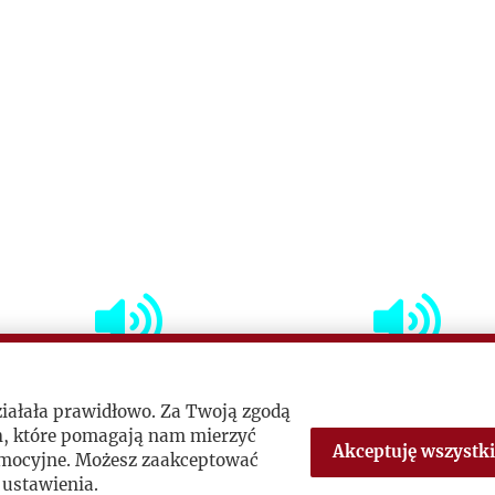
ziałała prawidłowo. Za Twoją zgodą
h, które pomagają nam mierzyć
ózefa
Józef Czapski – 110. rocznica
Józef Czapski 
Akceptuję wszystki
romocyjne. Możesz zaakceptować
urodzin
Warsza
 ustawienia.