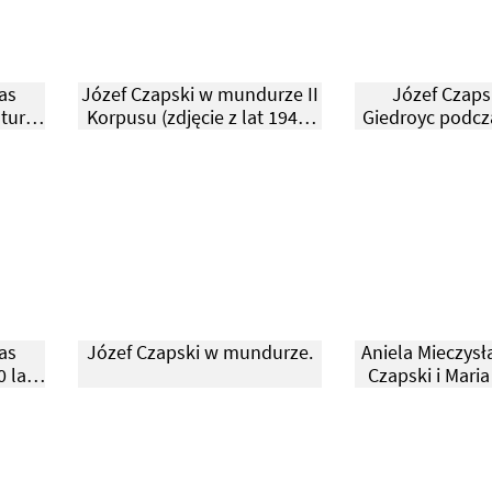
as
Józef Czapski w mundurze II
Józef Czapsk
tury.
Korpusu (zdjęcie z lat 1940-
Giedroyc podcz
50).
Wolności Kultu
1950
as
Józef Czapski w mundurze.
Aniela Mieczysł
 lat
Czapski i Mari
.
Nowy Jork 