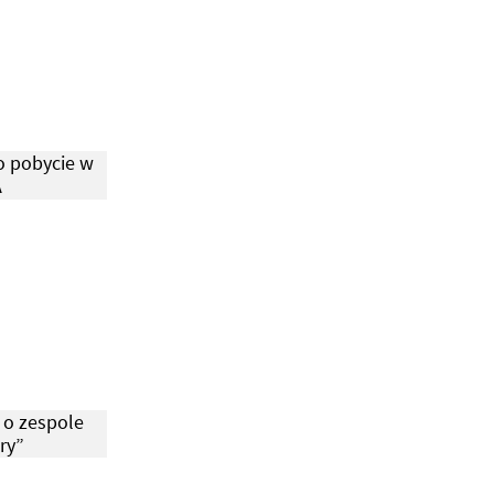
o pobycie w
A
 o zespole
ry”