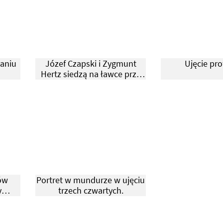
kaniu
Józef Czapski i Zygmunt
Ujęcie pro
Hertz siedzą na ławce przy
domu Kultury.
ów
Portret w mundurze w ujęciu
y
trzech czwartych.