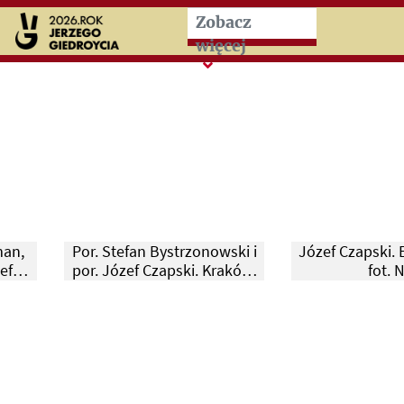
Przeskocz do treści zasad
Zobacz
więcej
man,
Por. Stefan Bystrzonowski i
Józef Czapski. E
ef
por. Józef Czapski. Kraków,
fot. 
cesu
Rynek Główny, lata 1924-
ciwko
1925.
Paryż,