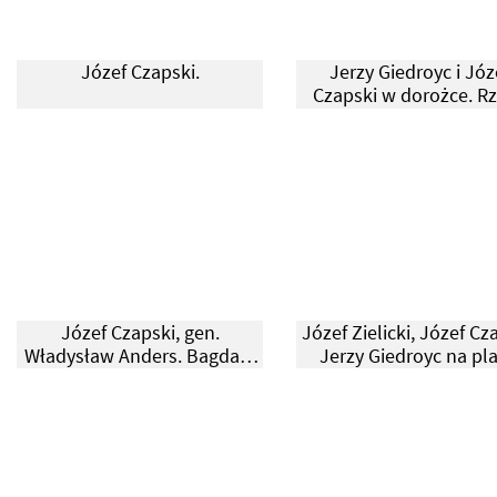
Józef Czapski.
Jerzy Giedroyc i Józ
Czapski w dorożce. R
zdjęcie z lat 1940-5
Józef Czapski, gen.
Józef Zielicki, Józef Cz
Władysław Anders. Bagdad,
Jerzy Giedroyc na pla
1943.
Herclijja, 1943.