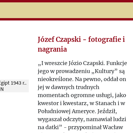
niczej
Józef Czapski - fotografie i
nagrania
„I wreszcie Józio Czapski. Funkcje
jego w prowadzeniu „Kultury” są
nieokreślone. Na pewno, oddał on
gipt 1943 r..
jej w dawnych trudnych
NN
momentach ogromne usługi, jako
kwestor i kwestarz, w Stanach i w
Południowej Ameryce. Jeździł,
wygaszał odczyty, namawiał ludzi
na datki” - przypominał Wacław