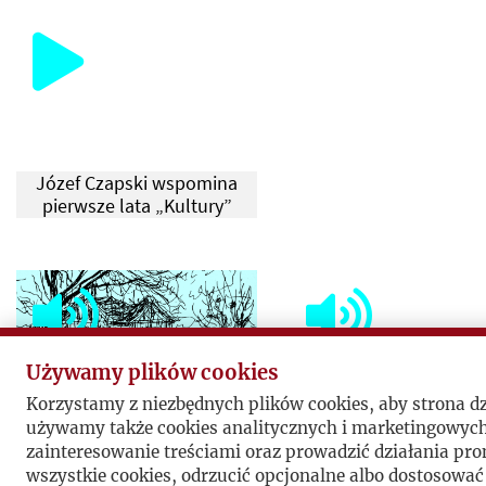
Józef Czapski wspomina
pierwsze lata „Kultury”
Używamy plików cookies
Korzystamy z niezbędnych plików cookies, aby strona d
używamy także cookies analitycznych i marketingowyc
10. rocznica śmierci Józefa
10. rocznica śmierci J
zainteresowanie treściami oraz prowadzić działania p
Czapskiego
Czapskiego
wszystkie cookies, odrzucić opcjonalne albo dostosować