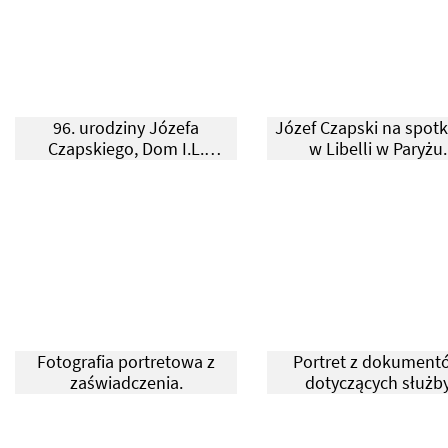
Hertz, Zofia Hertz (przytula
psa Blacka I), Henryk
Giedroyc, Adela Dziadulska-
Żeleńska.
96. urodziny Józefa
Józef Czapski na spot
Czapskiego, Dom I.L.
w Libelli w Paryżu.
Maisons-Laffitte, kwiecień
1992 r.
Fotografia portretowa z
Portret z dokument
zaświadczenia.
dotyczących służb
wojskowej.