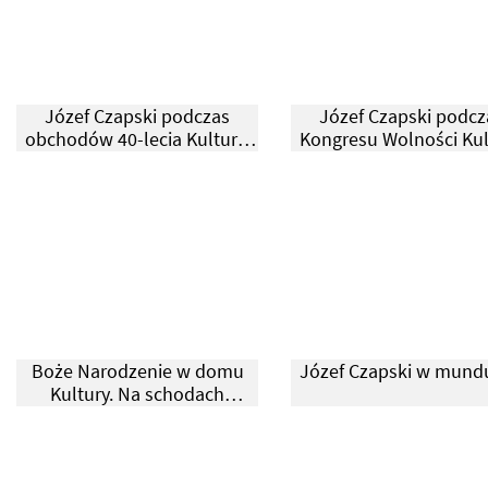
Józef Czapski podczas
Józef Czapski podcz
obchodów 40-lecia Kultury.
Kongresu Wolności Kul
Paryż, 1986.
Berlin, 1950.
Boże Narodzenie w domu
Józef Czapski w mund
Kultury. Na schodach
wejściowych do domu stoją:
Józef Czapski, Maria
Czapska, Zofia
Romanowiczowa, Zygmunt