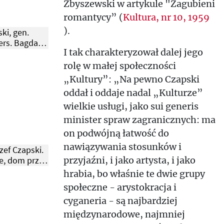
Zbyszewski w artykule "Zagubieni
romantycy” (
Kultura, nr 10, 1959
).
ki, gen.
rs. Bagdad,
I tak charakteryzował dalej jego
.
rolę w małej społeczności
„Kultury”: „Na pewno Czapski
oddał i oddaje nadal „Kulturze”
wielkie usługi, jako sui generis
minister spraw zagranicznych: ma
on podwójną łatwość do
nawiązywania stosunków i
ózef Czapski.
te, dom przy
przyjaźni, i jako artysta, i jako
. 1948 r.
hrabia, bo właśnie te dwie grupy
społeczne - arystokracja i
cyganeria - są najbardziej
międzynarodowe, najmniej