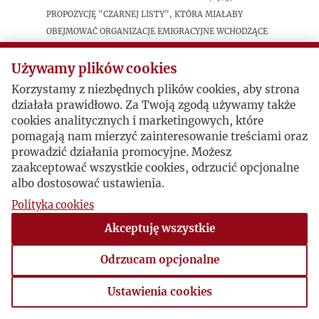
propozycję "czarnej listy", która miałaby
obejmować organizacje emigracyjne wchodzące
w zbyt bliskie relacje z "przedstawicielami
warszawskiego reżymu".
Używamy plików cookies
Korzystamy z niezbędnych plików cookies, aby strona
działała prawidłowo. Za Twoją zgodą używamy także
cookies analitycznych i marketingowych, które
pomagają nam mierzyć zainteresowanie treściami oraz
prowadzić działania promocyjne. Możesz
zaakceptować wszystkie cookies, odrzucić opcjonalne
albo dostosować ustawienia.
Polityka cookies
Akceptuję wszystkie
Odrzucam opcjonalne
Ustawienia cookies
Ustawienia cookies