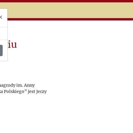
niczej
×
yciu
nagrody im. Anny
 Polskiego” jest Jerzy