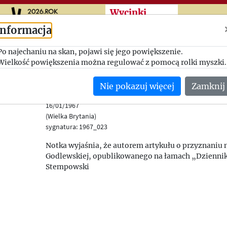
Przeskocz do treści zasad
Wycinki
Informacja
Jerzy Stempowski o
Po najechaniu na skan, pojawi się jego powiększenie.
Wielkość powiększenia można regulować z pomocą rolki myszki.
Grydzewskim i Giedro
Nie pokazuj więcej
Zamknij
Dziennik Polski (Londyn), nr 14
16/01/1967
(Wielka Brytania)
sygnatura: 1967_023
Notka wyjaśnia, że autorem artykułu o przyznaniu 
Godlewskiej, opublikowanego na łamach „Dziennika
Stempowski