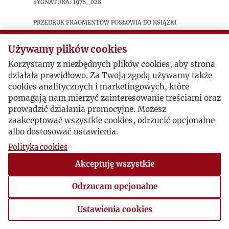
sygnatura: 1976_028
Przedruk fragmentów posłowia do książki
Andrieja Sacharowa „Mój kraj i świat” (Paryż
1975 Instytut Literacki).
Używamy plików cookies
Korzystamy z niezbędnych plików cookies, aby strona
działała prawidłowo. Za Twoją zgodą używamy także
Postacie powiązane
cookies analitycznych i marketingowych, które
pomagają nam mierzyć zainteresowanie treściami oraz
Bohater:
Leszek Kołakowski
prowadzić działania promocyjne. Możesz
zaakceptować wszystkie cookies, odrzucić opcjonalne
albo dostosować ustawienia.
Polityka cookies
Akceptuję wszystkie
Odrzucam opcjonalne
Ustawienia cookies
Ustawienia cookies