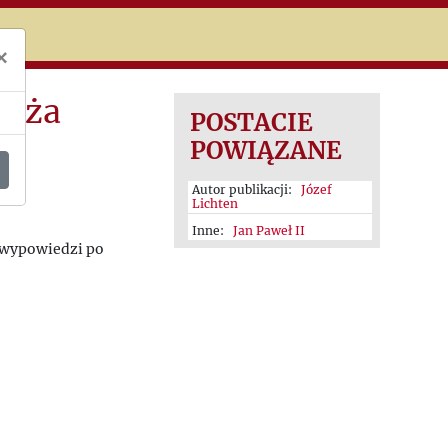
niczej
×
ieża
POSTACIE
POWIĄZANE
Autor publikacji:
Józef
Lichten
Inne:
Jan Paweł II
 wypowiedzi po