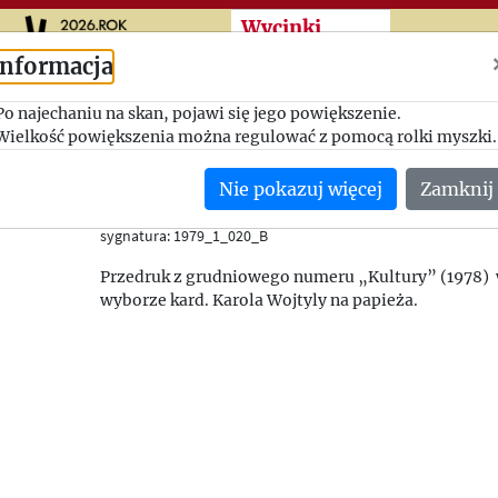
Przeskocz do treści zasad
Wycinki
Informacja
„Żydowski profil” pap
Po najechaniu na skan, pojawi się jego powiększenie.
Wielkość powiększenia można regulować z pomocą rolki myszki.
Nowiny Kurier
Nie pokazuj więcej
Zamknij
--/02/1979
(Izrael)
sygnatura: 1979_1_020_B
Przedruk z grudniowego numeru „Kultury” (1978)
wyborze kard. Karola Wojtyly na papieża.