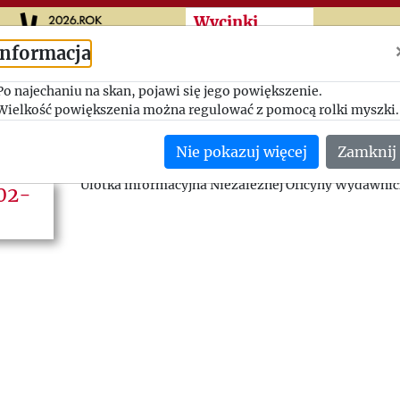
Przeskocz do treści zasad
Wycinki
Informacja
Niezależna Oficyna W
Po najechaniu na skan, pojawi się jego powiększenie.
Wielkość powiększenia można regulować z pomocą rolki myszki.
(Polska)
Nie pokazuj więcej
Zamknij
sygnatura: 1979_2_112
Ulotka informacyjna Niezależnej Oficyny Wydawni