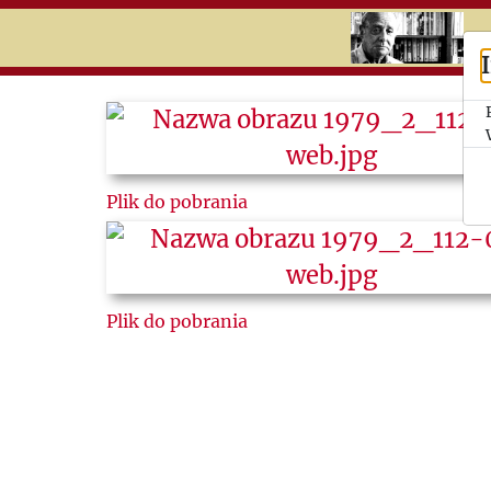
RU
UK
Search
Historia
Plik do pobrania
Kalendaria
Tematy
Wycinki
Plik do pobrania