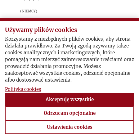
(Niemcy)
sygnatura: 1984_01_014
Używamy plików cookies
Scenariusz audycji radiowej. Omówienie
Korzystamy z niezbędnych plików cookies, aby strona
artykułu Leopolda Ungera pt. „Twardy lot i
działała prawidłowo. Za Twoją zgodą używamy także
miękkie lądowanie”, opublikowanego w
cookies analitycznych i marketingowych, które
grudniowym numerze „Kultury” (1983).
pomagają nam mierzyć zainteresowanie treściami oraz
prowadzić działania promocyjne. Możesz
zaakceptować wszystkie cookies, odrzucić opcjonalne
Postacie powiązane
albo dostosować ustawienia.
Polityka cookies
Bohater:
Leopold Unger
Akceptuję wszystkie
Odrzucam opcjonalne
Ustawienia cookies
Ustawienia cookies