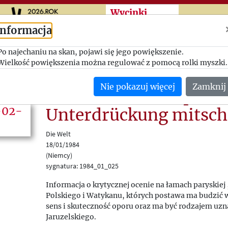
Przeskocz do treści zasad
Wycinki
Informacja
Polnische Regimegegn
Po najechaniu na skan, pojawi się jego powiększenie.
Wielkość powiększenia można regulować z pomocą rolki myszki.
harte Kritik am Papst. 
Nie pokazuj więcej
Zamknij
Zeitschrift: Glemp an
Unterdrückung mitsch
Die Welt
18/01/1984
(Niemcy)
sygnatura: 1984_01_025
Informacja o krytycznej ocenie na łamach paryskiej
Polskiego i Watykanu, których postawa ma budzić 
sens i skuteczność oporu oraz ma być rodzajem uzn
Jaruzelskiego.