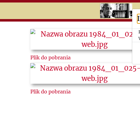
RU
UK
Search
Historia
Plik do pobrania
Kalendaria
Tematy
Wycinki
Plik do pobrania