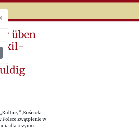
niczej
×
er üben
Exil-
uldig
 „Kultury”,Kościoła
w Polsce zwątpienie w
ania dla reżymu