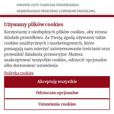
sprawie listu Tadeusza Podgórskiego
skierowanego przeciwko Ludwikowi Frendlowi,
opublikowanego w numerze "Kultury" z
listopada 1985 roku.
Używamy plików cookies
Korzystamy z niezbędnych plików cookies, aby strona
działała prawidłowo. Za Twoją zgodą używamy także
Postacie powiązane
cookies analitycznych i marketingowych, które
pomagają nam mierzyć zainteresowanie treściami oraz
Bohater:
Tadeusz Podgórski
prowadzić działania promocyjne. Możesz
zaakceptować wszystkie cookies, odrzucić opcjonalne
albo dostosować ustawienia.
Polityka cookies
Akceptuję wszystkie
Odrzucam opcjonalne
Ustawienia cookies
Ustawienia cookies